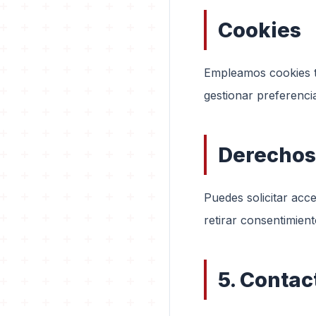
Cookies
Empleamos cookies té
gestionar preferenci
Derechos
Puedes solicitar acc
retirar consentimien
5. Contac