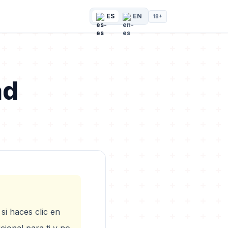
ES
EN
18+
ad
si haces clic en