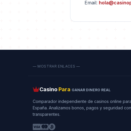
Email:
hola@casinop
— MOSTRAR ENLACES —
Casino
Para
GANAR DINERO REAL
Comparador independiente de casinos online para 
España. Analizamos bonos, pagos y seguridad con c
transparentes.