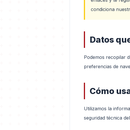
enlaces y te regi
condiciona nuestr
Datos qu
Podemos recopilar d
preferencias de nave
Cómo usa
Utilizamos la inform
seguridad técnica de